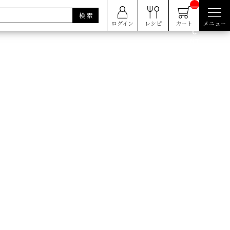
__
IT
M_
ログイン
レシピ
カート
メニュー
C
NT
__