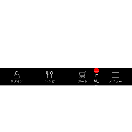
__
IT
M_
ログイン
レシピ
カート
メニュー
C
NT
__