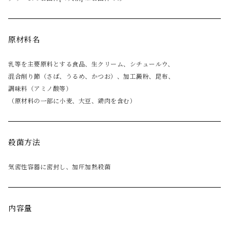
原材料名
乳等を主要原料とする食品、生クリーム、シチュールウ、
混合削り節（さば、うるめ、かつお）、加工澱粉、昆布、
調味料（アミノ酸等）
（原材料の一部に小麦、大豆、鶏肉を含む）
殺菌方法
気密性容器に密封し、加圧加熱殺菌
内容量