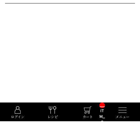
__
IT
M_
ログイン
レシピ
カート
メニュー
C
NT
__