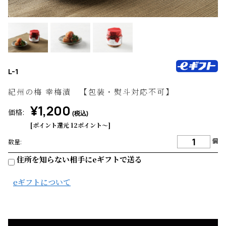
L-1
紀州の梅 幸梅漬 【包装・熨斗対応不可】
¥1,200
価格:
(税込)
[ポイント還元 12ポイント〜]
個
数量:
住所を知らない相手にeギフトで送る
eギフトについて