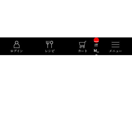
__
IT
M_
ログイン
レシピ
カート
メニュー
C
NT
__
Kato Pleasure Group